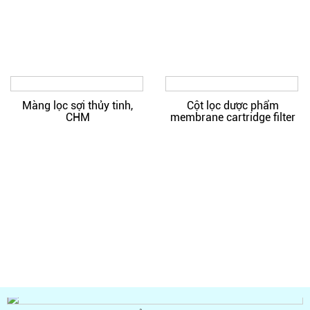
Cốc Đo Tỷ Trọng BEVS
MÁY ĐO MÀU, ĐỘ TRẮNG, MODEL NR60CP
ỐNG LƯU TRỮ CHỦNG VI SINH CRYOBANK
Màng lọc sợi thủy tinh,
Cột lọc dược phẩm
CHM
membrane cartridge filter
Khúc xạ kế đo muối, đường, cồn, mật ong
Máy đo pH để bàn, model: PHS-3C
Buồng Đếm Huyết Sắc Tố Sahli, Marienfeld
NHIỆT ẨM KẾ A200
SẢN PHẨM MỚI
Nhiệt Ẩm Kế E915022