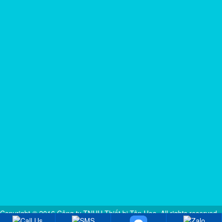
Giấy lọc định tính CHM
Syring lọc tiệt trùng CHM
Máy ly tâm sữa 3680 Funke Gerber
Máy đếm khuẩn lac 8500 Funke Gerber
Copyright © 2016 Công ty TNHH Thiết bị Tân Hoa. All rights reserved