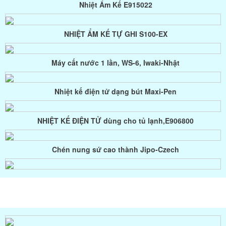
Cốc Đo Tỷ Trọng BEVS
NHIỆT ẨM KẾ TỰ GHI S100-EX
MÁY ĐO MÀU, ĐỘ TRẮNG, MODEL NR60CP
Máy cất nước 1 lần, WS-6, Iwaki-Nhật
ỐNG LƯU TRỮ CHỦNG VI SINH CRYOBANK
Nhiệt kế điện tử dạng bút Maxi-Pen
Khúc xạ kế đo muối, đường, cồn, mật ong
NHIỆT KẾ ĐIỆN TỬ dùng cho tủ lạnh,E906800
Máy đo pH để bàn, model: PHS-3C
Chén nung sứ cao thành Jipo-Czech
NHIỆT ẨM KẾ A200
Chén nung sứ Jipo-Czech
Nhiệt Ẩm Kế E915022
Đã thông báo bộ công thương
SẢN PHẨM NỔI BẬT
NHIỆT ẨM KẾ TỰ GHI S100-EX
Túi đựng mẫu vi sinh, tiệt trùng Whirl-Pak