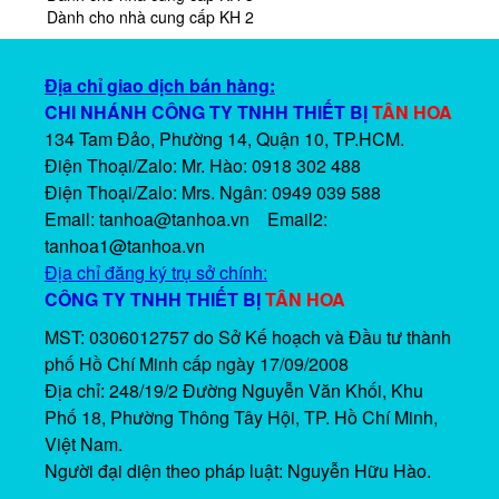
Dành cho nhà cung cấp KH 2
Túi đựng mẫu vi sinh, tiệt trùng Whirl-Pak
Syring lọc tiệt trùng CHM
Địa chỉ giao dịch bán hàng:
Túi lấy mẫu vi sinh bề mặt, gồm: Găng tay, miếng lấy mẫu và
CHI NHÁNH CÔNG TY TNHH THIẾT BỊ
TÂN HOA
túi đựng mẫu
Máy ly tâm sữa 3680 Funke Gerber
134 Tam Đảo, Phường 14, Quận 10, TP.HCM.
Điện Thoại/Zalo: Mr. Hào: 0918 302 488
Túi lấy mẫu vi sinh bề mặt, có cây lấy mẫu
Điện Thoại/Zalo
: Mrs. Ngân: 0949 039 588
Máy đếm khuẩn lac 8500 Funke Gerber
Email: tanhoa@tanhoa.vn Email2:
tanhoa1@tanhoa.vn
Syring lọc PTFE, Filter-Bio
Địa chỉ đăng ký trụ sở chính:
CÔNG TY TNHH THIẾT BỊ
TÂN HOA
Màng lọc Nylon, Filter-Bio
MST: 0306012757 do Sở Kế hoạch và Đầu tư thành
phố Hồ Chí Minh cấp ngày 17/09/2008
Bình định mức, Iwaki-Japan
Địa chỉ: 248/19/2 Đường Nguyễn Văn Khối, Khu
Phố 18, Phường Thông Tây Hội, TP. Hồ Chí Minh,
Chai vial nắp vặn miệng 9mm La-Pha-Pack
Việt Nam.
Người đại diện theo pháp luật: Nguyễn Hữu Hào.