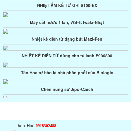
Máy cất nước 1 lần, WS-6, Iwaki-Nhật
Túi lấy mẫu vi sinh bề mặt, gồm: Găng tay, miếng lấy mẫu và
túi đựng mẫu
Nhiệt kế điện tử dạng bút Maxi-Pen
Túi lấy mẫu vi sinh bề mặt, có cây lấy mẫu
NHIỆT KẾ ĐIỆN TỬ dùng cho tủ lạnh,E906800
Syring lọc PTFE, Filter-Bio
Tân Hoa tự hào là nhà phân phối của Biologix
Màng lọc Nylon, Filter-Bio
Chén nung sứ Jipo-Czech
Bình định mức, Iwaki-Japan
Đã thông báo bộ công thương
Chai vial nắp vặn miệng 9mm La-Pha-Pack
HỔ TRỢ TRỰC TUYẾN
Túi đựng mẫu vi sinh, tiệt trùng Whirl-Pak
Syring lọc tiệt trùng CHM
Anh. Hào:
0918302488
Túi lấy mẫu vi sinh bề mặt, gồm: Găng tay, miếng lấy mẫu và