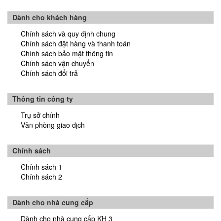
Nhiệt Ẩm Kế E915022
Đã thông báo bộ công thương
Dành cho khách hàng
Chính sách và quy định chung
NHIỆT ẨM KẾ TỰ GHI S100-EX
Chính sách đặt hàng và thanh toán
Túi đựng mẫu vi sinh, tiệt trùng Whirl-Pak
Chính sách bảo mật thông tin
Chính sách vận chuyển
Máy cất nước 1 lần, WS-6, Iwaki-Nhật
Túi lấy mẫu vi sinh bề mặt, gồm: Găng tay, miếng lấy mẫu và
Chính sách đổi trả
túi đựng mẫu
Nhiệt kế điện tử dạng bút Maxi-Pen
Thông tin công ty
Túi lấy mẫu vi sinh bề mặt, có cây lấy mẫu
Trụ sở chính
Văn phòng giao dịch
NHIỆT KẾ ĐIỆN TỬ dùng cho tủ lạnh,E906800
Syring lọc PTFE, Filter-Bio
Chính sách
Tân Hoa tự hào là nhà phân phối của Biologix
Màng lọc Nylon, Filter-Bio
Chính sách 1
Chính sách 2
Chén nung sứ Jipo-Czech
Bình định mức, Iwaki-Japan
Dành cho nhà cung cấp
Đã thông báo bộ công thương
Dành cho nhà cung cấp KH 3
Chai vial nắp vặn miệng 9mm La-Pha-Pack