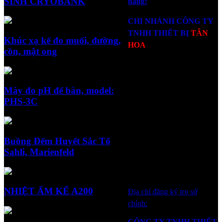
SINH CRYOBANK
hàng:
CHI NHÁNH CÔNG TY
TNHH THIẾT BỊ
TÂN
Khúc xạ kế đo muối, đường,
HOA
cồn, mật ong
134 Tam Đảo, Phường 14,
Quận 10, TP.HCM.
Máy đo pH để bàn, model:
Điện Thoại/Zalo: Mr. Hào:
PHS-3C
0918 302 488
Điện Thoại/Zalo
: Mrs.
Buồng Đếm Huyết Sắc Tố
Ngân: 0949 039 588
Sahli, Marienfeld
Email: tanhoa@tanhoa.vn
Email2: tanhoa1@tanhoa.vn
NHIỆT ẨM KẾ A200
Địa chỉ đăng ký trụ sở
chính:
CÔNG TY TNHH THIẾT