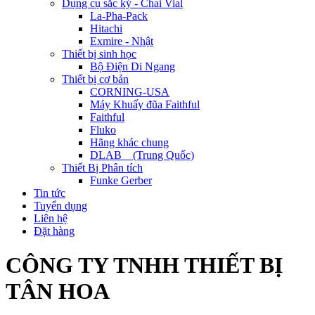
Dụng cụ sắc ký - Chai Vial
La-Pha-Pack
Hitachi
Exmire - Nhật
Thiết bị sinh học
Bộ Điện Di Ngang
Thiết bị cơ bản
CORNING-USA
Máy Khuấy đũa Faithful
Faithful
Fluko
Hãng khác chung
DLAB _ (Trung Quốc)
Thiết Bị Phân tích
Funke Gerber
Tin tức
Tuyển dụng
Liên hệ
Đặt hàng
CÔNG TY TNHH THIẾT BỊ
TÂN HOA