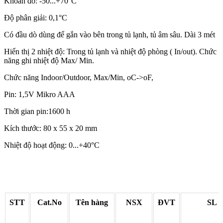
Khoản đo: -50...+70°C
Độ phân giải: 0,1°C
Có đầu dò dùng để gắn vào bên trong tủ lạnh, tủ âm sâu. Dài 3 mét
Hiển thị 2 nhiệt độ: Trong tủ lạnh và nhiệt độ phòng ( In/out). Chức
năng ghi nhiệt độ Max/ Min.
Chức năng Indoor/Outdoor, Max/Min, oC->oF,
Pin: 1,5V Mikro AAA
Thời gian pin:1600 h
Kích thước: 80 x 55 x 20 mm
Nhiệt độ hoạt động: 0...+40°C
STT
Cat.No
Tên hàng
NSX
ĐVT
SL