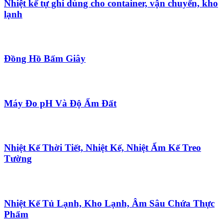
Nhiệt kế tự ghi dùng cho container, vận chuyển, kho
lạnh
Đồng Hồ Bấm Giây
Máy Đo pH Và Độ Ẩm Đất
Nhiệt Kế Thời Tiết, Nhiệt Kế, Nhiệt Ẩm Kế Treo
Tường
Nhiệt Kế Tủ Lạnh, Kho Lạnh, Âm Sâu Chứa Thực
Phẩm