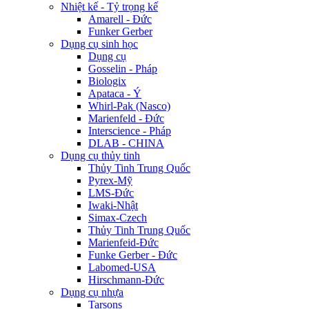
Nhiệt kế - Tỷ trọng kế
Amarell - Đức
Funker Gerber
Dụng cụ sinh học
Dụng cụ
Gosselin - Pháp
Biologix
Apataca - Ý
Whirl-Pak (Nasco)
Marienfeld - Đức
Interscience - Pháp
DLAB - CHINA
Dụng cụ thủy tinh
Thủy Tinh Trung Quốc
Pyrex-Mỹ
LMS-Đức
Iwaki-Nhật
Simax-Czech
Thủy Tinh Trung Quốc
Marienfeid-Đức
Funke Gerber - Đức
Labomed-USA
Hirschmann-Đức
Dụng cụ nhựa
Tarsons