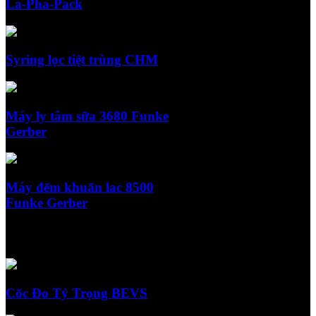
La-Pha-Pack
Syring lọc tiệt trùng CHM
Máy ly tâm sữa 3680 Funke
Gerber
Máy đếm khuẩn lac 8500
Funke Gerber
Sản phẩm nổi bật
Cốc Đo Tỷ Trọng BEVS