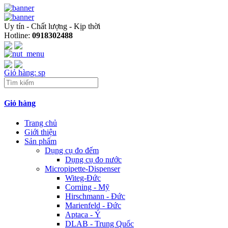
Uy tín - Chất lượng - Kịp thời
Hotline:
0918302488
Giỏ hàng:
sp
Giỏ hàng
Trang chủ
Giới thiệu
Sản phẩm
Dụng cụ đo đếm
Dụng cụ đo nước
Micropipette-Dispenser
Witeg-Đức
Corning - Mỹ
Hirschmann - Đức
Marienfeld - Đức
Aptaca - Ý
DLAB - Trung Quốc