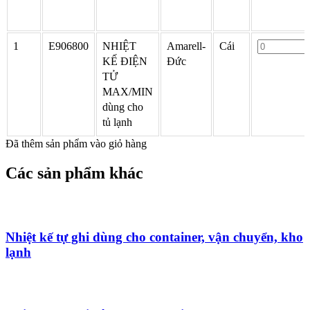
1
E906800
NHIỆT
Amarell-
Cái
KẾ ĐIỆN
Đức
TỬ
MAX/MIN
dùng cho
tủ lạnh
Đã thêm sản phẩm vào giỏ hàng
Các sản phẩm khác
Nhiệt kế tự ghi dùng cho container, vận chuyển, kho
lạnh