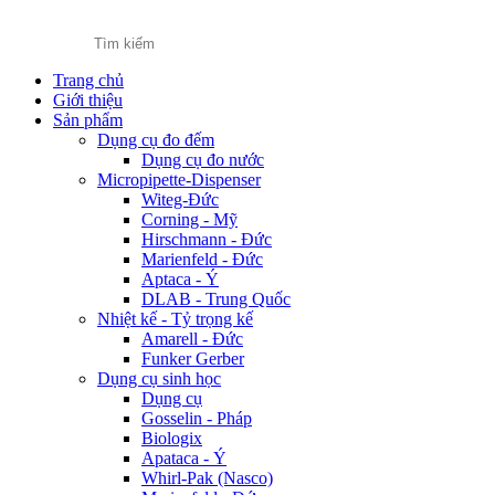
Trang chủ
Giới thiệu
Sản phẩm
Dụng cụ đo đếm
Dụng cụ đo nước
Micropipette-Dispenser
Witeg-Đức
Corning - Mỹ
Hirschmann - Đức
Marienfeld - Đức
Aptaca - Ý
DLAB - Trung Quốc
Nhiệt kế - Tỷ trọng kế
Amarell - Đức
Funker Gerber
Dụng cụ sinh học
Dụng cụ
Gosselin - Pháp
Biologix
Apataca - Ý
Whirl-Pak (Nasco)