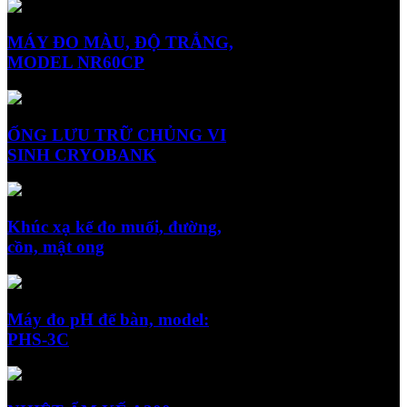
MÁY ĐO MÀU, ĐỘ TRẮNG,
MODEL NR60CP
ỐNG LƯU TRỮ CHỦNG VI
SINH CRYOBANK
Khúc xạ kế đo muối, đường,
cồn, mật ong
Máy đo pH để bàn, model:
PHS-3C