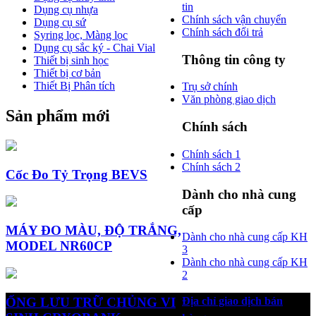
tin
Dụng cụ nhựa
Chính sách vận chuyển
Dụng cụ sứ
Chính sách đổi trả
Syring lọc, Màng lọc
Dụng cụ sắc ký - Chai Vial
Thông tin công ty
Thiết bị sinh học
Thiết bị cơ bản
Thiết Bị Phân tích
Trụ sở chính
Văn phòng giao dịch
Sản phẩm mới
Chính sách
Chính sách 1
Chính sách 2
Cốc Đo Tỷ Trọng BEVS
Dành cho nhà cung
cấp
MÁY ĐO MÀU, ĐỘ TRẮNG,
Dành cho nhà cung cấp KH
MODEL NR60CP
3
Dành cho nhà cung cấp KH
2
ỐNG LƯU TRỮ CHỦNG VI
Địa chỉ giao dịch bán