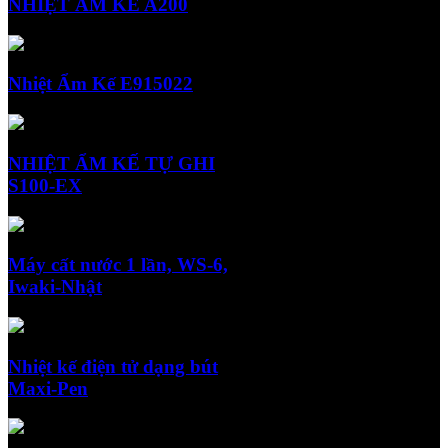
NHIỆT ẨM KẾ A200
Nhiệt Ẩm Kế E915022
NHIỆT ẨM KẾ TỰ GHI
S100-EX
Máy cất nước 1 lần, WS-6,
Iwaki-Nhật
Nhiệt kế điện tử dạng bút
Maxi-Pen