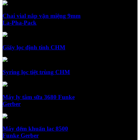
Chai vial nắp vặn miệng 9mm
La-Pha-Pack
Giấy lọc định tính CHM
Syring lọc tiệt trùng CHM
Máy ly tâm sữa 3680 Funke
Gerber
Máy đếm khuẩn lac 8500
Funke Gerber