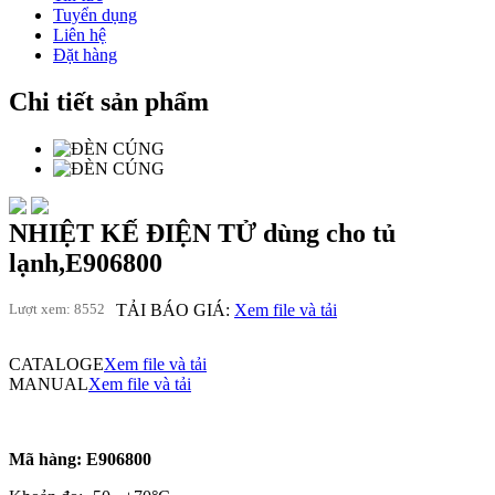
Tuyển dụng
Liên hệ
Đặt hàng
Chi tiết sản phẩm
NHIỆT KẾ ĐIỆN TỬ dùng cho tủ
lạnh,E906800
Lượt xem: 8552
TẢI BÁO GIÁ:
Xem file và tải
CATALOGE
Xem file và tải
MANUAL
Xem file và tải
Mã hàng: E906800