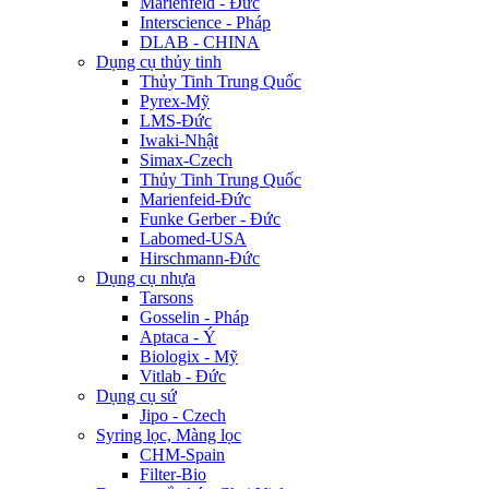
Marienfeld - Đức
Interscience - Pháp
DLAB - CHINA
Dụng cụ thủy tinh
Thủy Tinh Trung Quốc
Pyrex-Mỹ
LMS-Đức
Iwaki-Nhật
Simax-Czech
Thủy Tinh Trung Quốc
Marienfeid-Đức
Funke Gerber - Đức
Labomed-USA
Hirschmann-Đức
Dụng cụ nhựa
Tarsons
Gosselin - Pháp
Aptaca - Ý
Biologix - Mỹ
Vitlab - Đức
Dụng cụ sứ
Jipo - Czech
Syring lọc, Màng lọc
CHM-Spain
Filter-Bio