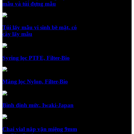
mẫu và túi đựng mẫu
Túi lấy mẫu vi sinh bề mặt, có
cây lấy mẫu
Syring lọc PTFE, Filter-Bio
Màng lọc Nylon, Filter-Bio
Bình định mức, Iwaki-Japan
Chai vial nắp vặn miệng 9mm