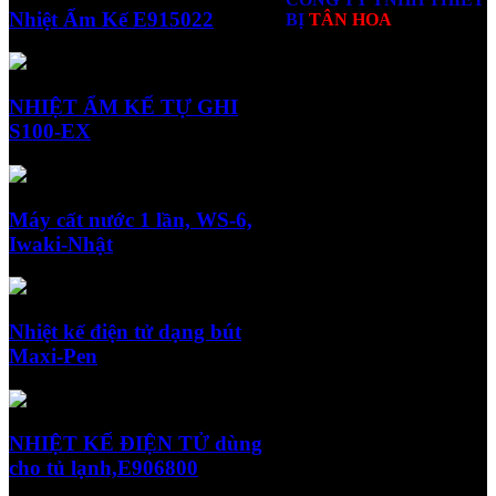
Nhiệt Ẩm Kế E915022
BỊ
TÂN HOA
MST: 0306012757 do Sở
Kế hoạch và Đầu tư thành
NHIỆT ẨM KẾ TỰ GHI
phố Hồ Chí Minh cấp ngày
S100-EX
17/09/2008
Địa chỉ: 248/19/2 Đường
Nguyễn Văn Khối, Khu
Máy cất nước 1 lần, WS-6,
Phố 18, Phường Thông Tây
Iwaki-Nhật
Hội, TP. Hồ Chí Minh, Việt
Nam.
Nhiệt kế điện tử dạng bút
Người đại diện theo pháp
Maxi-Pen
luật: Nguyễn Hữu Hào.
NHIỆT KẾ ĐIỆN TỬ dùng
cho tủ lạnh,E906800