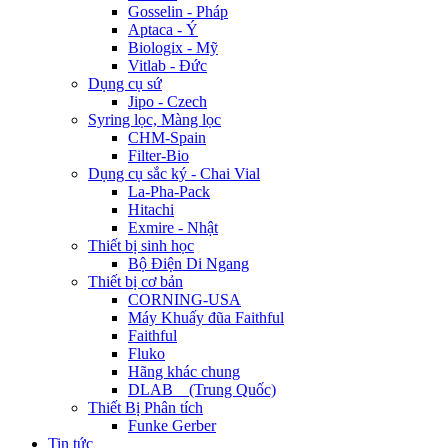
Gosselin - Pháp
Aptaca - Ý
Biologix - Mỹ
Vitlab - Đức
Dụng cụ sứ
Jipo - Czech
Syring lọc, Màng lọc
CHM-Spain
Filter-Bio
Dụng cụ sắc ký - Chai Vial
La-Pha-Pack
Hitachi
Exmire - Nhật
Thiết bị sinh học
Bộ Điện Di Ngang
Thiết bị cơ bản
CORNING-USA
Máy Khuấy đũa Faithful
Faithful
Fluko
Hãng khác chung
DLAB _ (Trung Quốc)
Thiết Bị Phân tích
Funke Gerber
Tin tức