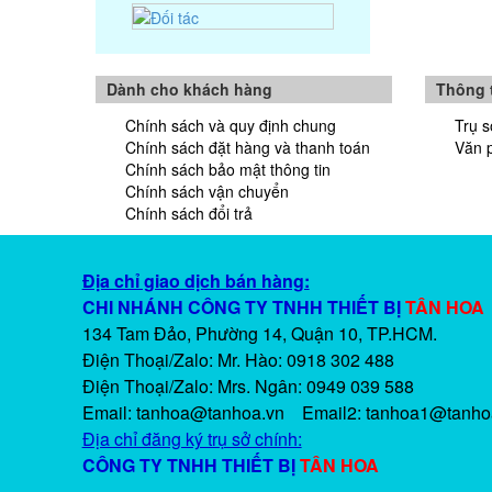
3C
Máy ly tâm sữa 3680 Funke
Gerber
Buồng Đếm Huyết Sắc Tố Sahli,
Marienfeld
Máy đếm khuẩn lac 8500 Funke
Dành cho khách hàng
Thông t
Gerber
Chính sách và quy định chung
Trụ s
Chính sách đặt hàng và thanh toán
Văn 
NHIỆT ẨM KẾ A200
Cốc Đo Tỷ Trọng BEVS
Chính sách bảo mật thông tin
Chính sách vận chuyển
Nhiệt Ẩm Kế E915022
Chính sách đổi trả
MÁY ĐO MÀU, ĐỘ TRẮNG,
MODEL NR60CP
NHIỆT ẨM KẾ TỰ GHI S100-EX
Địa chỉ giao dịch bán hàng:
ỐNG LƯU TRỮ CHỦNG VI SINH
CHI NHÁNH CÔNG TY TNHH THIẾT BỊ
TÂN HOA
CRYOBANK
134 Tam Đảo, Phường 14, Quận 10, TP.HCM.
Máy cất nước 1 lần, WS-6,
Iwaki-Nhật
Điện Thoại/Zalo: Mr. Hào: 0918 302 488
Khúc xạ kế đo muối, đường,
Điện Thoại/Zalo
: Mrs. Ngân: 0949 039 588
cồn, mật ong
Email: tanhoa@tanhoa.vn Email2: tanhoa1@tanho
Nhiệt kế điện tử dạng bút Maxi-
Pen
Địa chỉ đăng ký trụ sở chính:
Máy đo pH để bàn, model: PHS-
CÔNG TY TNHH THIẾT BỊ
TÂN HOA
3C