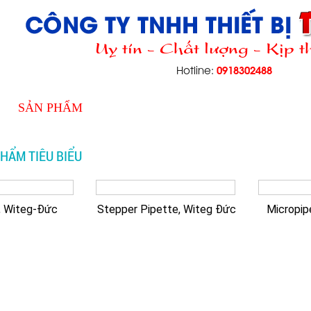
Uy tín - Chất lượng - Kịp t
0918302488
Hotline:
SẢN PHẨM
TIN TỨC
TUYỂN DỤ
HẨM TIÊU BIỂU
, Witeg-Đức
Stepper Pipette, Witeg Đức
Micropip