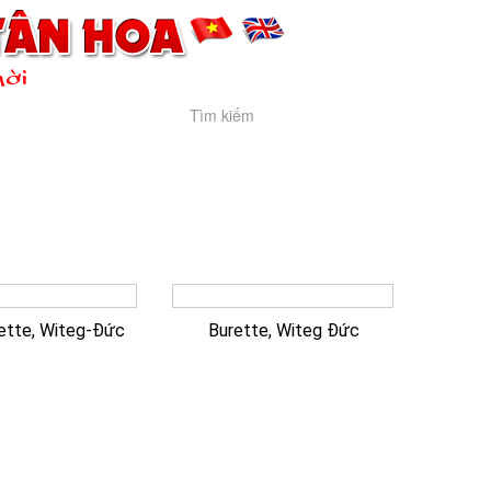
hời
Giỏ hàng
NG
LIÊN HỆ
ĐẶT HÀNG
ette, Witeg-Đức
Burette, Witeg Đức