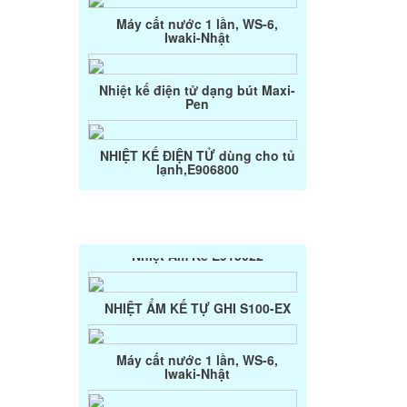
Iwaki-Nhật
Khúc xạ kế đo muối, đường,
cồn, mật ong
Nhiệt kế điện tử dạng bút Maxi-
Pen
Máy đo pH để bàn, model: PHS-
3C
NHIỆT KẾ ĐIỆN TỬ dùng cho tủ
lạnh,E906800
NHIỆT ẨM KẾ A200
Chén nung sứ cao thành Jipo-
Czech
Nhiệt Ẩm Kế E915022
SẢN PHẨM NỔI BẬT
Chén nung sứ Jipo-Czech
NHIỆT ẨM KẾ TỰ GHI S100-EX
Đã thông báo bộ công thương
Máy cất nước 1 lần, WS-6,
Iwaki-Nhật
Túi đựng mẫu vi sinh, tiệt trùng
Whirl-Pak
Nhiệt kế điện tử dạng bút Maxi-
Pen