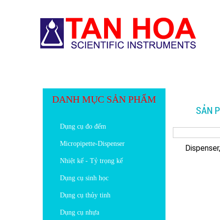
TRANG CHỦ
GIỚI THIỆU
DANH MỤC SẢN PHẨM
SẢN P
Dụng cụ đo đếm
Cốc Đo Tỷ Trọng BEVS
Micropipette-Dispenser
Dispenser
Nhiệt kế - Tỷ trọng kế
MÁY ĐO MÀU, ĐỘ TRẮNG,
MODEL NR60CP
Dụng cụ sinh học
Dụng cụ thủy tinh
ỐNG LƯU TRỮ CHỦNG VI SINH
Dụng cụ nhựa
CRYOBANK